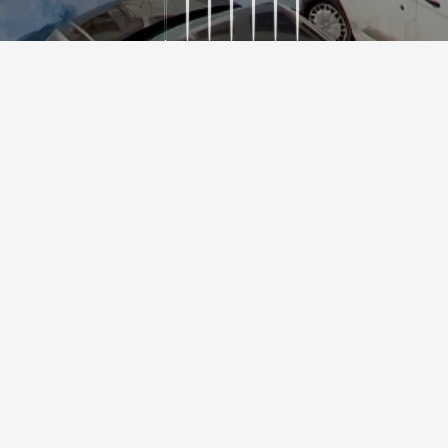
Vielen Dank!
Sie erhalten von uns so schnell wie möglich eine Antwort.
Ihr Team von Hotel Enzian OG.